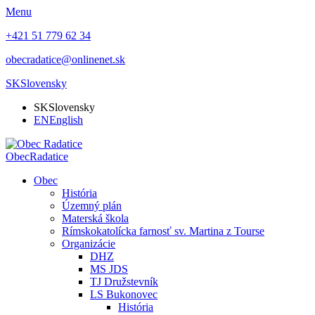
Menu
+421 51 779 62 34
obecradatice@onlinenet.sk
SK
Slovensky
SK
Slovensky
EN
English
Obec
Radatice
Obec
História
Územný plán
Materská škola
Rímskokatolícka farnosť sv. Martina z Tourse
Organizácie
DHZ
MS JDS
TJ Družstevník
LS Bukonovec
História