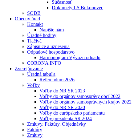
Súčasnosť
Dokumety LS Bukonovec
SODB
Obecný úrad
Kontakt
Napíšte nám
Úradné hodiny
Tlačivá
Zápisnice a uznesenia
Odpadové hospodárstvo
Harmonogram Vývozu odpadu
CORONA INFO
Zverejňovanie
Úradná tabuľa
Referendum 2026
Voľby
Voľby do NR SR 2023
Voľby do orgánov samosprávy obcí 2022
Voľby do orgánov samosprávnych krajov 2022
Voľby do NR SR 2020
Voľby do európskeho parlamentu
Voľby prezidenta SR 2024
Zmluvy, Faktúry, Objednávky
Faktúry
Zmluvy