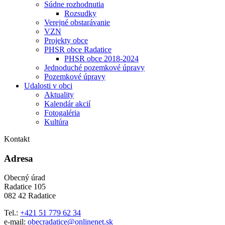
Súdne rozhodnutia
Rozsudky
Verejné obstarávanie
VZN
Projekty obce
PHSR obce Radatice
PHSR obce 2018-2024
Jednoduché pozemkové úpravy
Pozemkové úpravy
Udalosti v obci
Aktuality
Kalendár akcií
Fotogaléria
Kultúra
Kontakt
Adresa
Obecný úrad
Radatice 105
082 42 Radatice
Tel.:
+421 51 779 62 34
e-mail:
obecradatice@onlinenet.sk