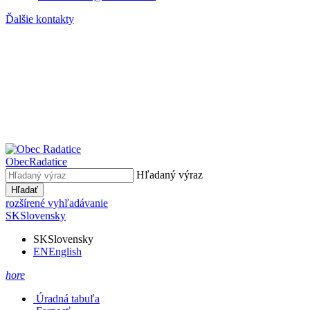
Ďalšie kontakty
Obec
Radatice
Hľadaný výraz
Hľadať
rozšírené vyhľadávanie
SK
Slovensky
SK
Slovensky
EN
English
hore
Úradná tabuľa