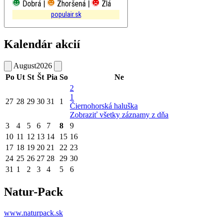
Dobrá |
Zhoršená |
Zlá
populair.sk
Kalendár akcií
August
2026
Po
Ut
St
Št
Pia
So
Ne
2
1
27
28
29
30
31
1
Čiernohorská haluška
Zobraziť všetky záznamy z dňa
3
4
5
6
7
8
9
10
11
12
13
14
15
16
17
18
19
20
21
22
23
24
25
26
27
28
29
30
31
1
2
3
4
5
6
Natur-Pack
www.naturpack.sk