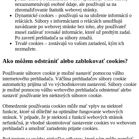
nezaznamenávajú osobné údaje, ale používajú sa na
zhromažďovanie štatistík webovej stránky.
Dynamické cookies – používajú sa na uloženie informácií o
reláciách. Súbory s informáciami o reláciách umožňujú
navádzanie po webovej stránke bez toho, aby používateľ
musel zadávať rovnaké informácie, ktoré už predtým zadal.
Po zavretí prehliadača sa súbory zmažú.
Trvalé cookies – zostávajú vo vašom zariadení, kým ich
nezmažete.
Ako môžem odstrániť alebo zablokovať cookies?
Používanie súborov cookie je možné nastaviť pomocou vášho
internetového prehliadača. Väčšina prehliadačov súbory cookie
automaticky prijíma už vo východiskovom nastavení. Súbory cookie
je možné pomocou vášho webového prehliadača odmietnuť alebo
nastaviť používanie len niektorých súborov cookie.
Obmedzenie používania cookies môže mať vplyv na niektoré
funkcie, ktoré sú dôležité na optimálne fungovanie webových
stránok. V prípade, že je niektorá z funkcií webových stránok
nefunkčná, je vhodné skontrolovať nastavenie cookies vo webovom
prehliadači a umožniť zariadeniu prijatie cookies.
Pod textom sa uvádza niekoľko odkazov, ktoré vám môžu pomôcť