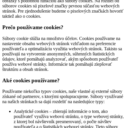
obrázky s podobnou funkciou ako súbory cookies. Na rozdiel od
súborov cookies sú pixelové značky pevnou súčasťou webových
stránok. Pre zjednodušenie budeme o pixelových značkách hovoriť
taktiež ako o cookies.
Prečo používame cookies?
Súbory cookie slúžia na množstvo účelov. Cookies používame na
nastavenie obsahu webových stránok vzhľadom na preferencie
používateľa a optimalizáciu využitia webových stránok. Takisto sa
používajú na vytvorenie anonymných, súhrnných štatistických
údajov, ktoré pomáhajú analyzovať, akým spôsobom používateľ
používa webové stránky. Informácie tak pomáhajú zlepšovať
štruktúru a obsah stránok.
Aké cookies používame?
Používame niekoľko typov cookies, naše vlastné aj externé súbory
získané od partnerov, s ktorými spolupracujeme. Súbory využívané
na našich stránkach sa dajú rozdeliť na nasledujúce typy:
Analytické cookies – zbierajú informácie o tom, ako
používateľ využíva webovú stránku, o type webovej stránky,
z ktorej bol návštevník presmerovaný, o počte návštev
používateľa a o štatistikách webovej stránky. Tieto súbory