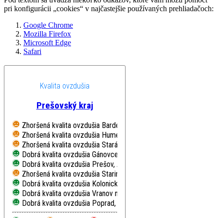
pri konfigurácii „cookies“ v najčastejšie používaných prehliadačoch:
Google Chrome
Mozilla Firefox
Microsoft Edge
Safari
Kvalita ovzdušia
Prešovský kraj
Zhoršená kvalita ovzdušia
Bardejov, Pod Vinbargom
Zhoršená kvalita ovzdušia
Humenné, Nám. Slobody
Zhoršená kvalita ovzdušia
Stará Lesná, AÚ SAV, EMEP
Dobrá kvalita ovzdušia
Gánovce, Meteo. st.
Dobrá kvalita ovzdušia
Prešov, Arm. gen. L. Svobodu
Zhoršená kvalita ovzdušia
Starina, Vodná nádrž, EMEP
Dobrá kvalita ovzdušia
Kolonické sedlo, Hvezdáreň
Dobrá kvalita ovzdušia
Vranov nad Topľou, M. R. Štefánika
Dobrá kvalita ovzdušia
Poprad, Železničná