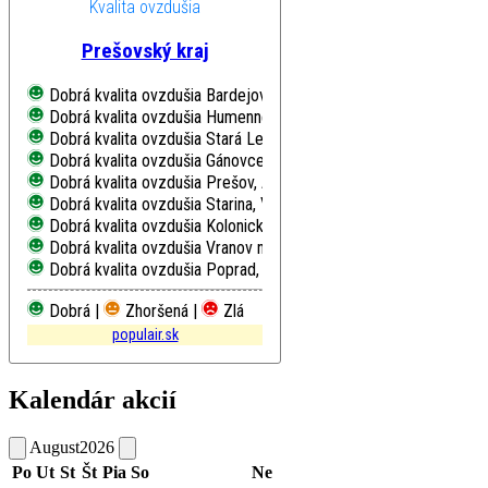
Kvalita ovzdušia
Prešovský kraj
Dobrá kvalita ovzdušia
Bardejov, Pod Vinbargom
Dobrá kvalita ovzdušia
Humenné, Nám. Slobody
Dobrá kvalita ovzdušia
Stará Lesná, AÚ SAV, EMEP
Dobrá kvalita ovzdušia
Gánovce, Meteo. st.
Dobrá kvalita ovzdušia
Prešov, Arm. gen. L. Svobodu
Dobrá kvalita ovzdušia
Starina, Vodná nádrž, EMEP
Dobrá kvalita ovzdušia
Kolonické sedlo, Hvezdáreň
Dobrá kvalita ovzdušia
Vranov nad Topľou, M. R. Štefánika
Dobrá kvalita ovzdušia
Poprad, Železničná
Dobrá |
Zhoršená |
Zlá
populair.sk
Kalendár akcií
August
2026
Po
Ut
St
Št
Pia
So
Ne