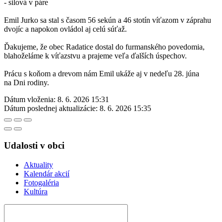
- silová v páre
Emil Jurko sa stal s časom 56 sekún a 46 stotín víťazom v záprahu
dvojíc a napokon ovládol aj celú súťaž.
Ďakujeme, že obec Radatice dostal do furmanského povedomia,
blahoželáme k víťazstvu a prajeme veľa ďalších úspechov.
Prácu s koňom a drevom nám Emil ukáže aj v nedeľu 28. júna
na Dni rodiny.
Dátum vloženia:
8. 6. 2026 15:31
Dátum poslednej aktualizácie:
8. 6. 2026 15:35
Udalosti v obci
Aktuality
Kalendár akcií
Fotogaléria
Kultúra