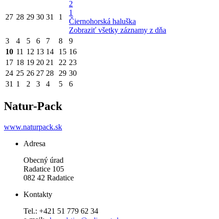
2
1
27
28
29
30
31
1
Čiernohorská haluška
Zobraziť všetky záznamy z dňa
3
4
5
6
7
8
9
10
11
12
13
14
15
16
17
18
19
20
21
22
23
24
25
26
27
28
29
30
31
1
2
3
4
5
6
Natur-Pack
www.naturpack.sk
Adresa
Obecný úrad
Radatice 105
082 42 Radatice
Kontakty
Tel.: +421 51 779 62 34