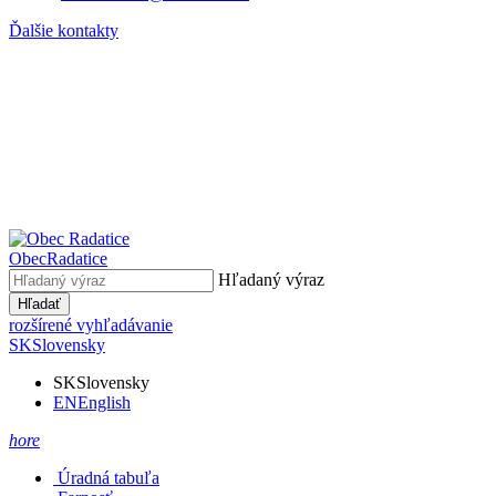
Ďalšie kontakty
Obec
Radatice
Hľadaný výraz
Hľadať
rozšírené vyhľadávanie
SK
Slovensky
SK
Slovensky
EN
English
hore
Úradná tabuľa