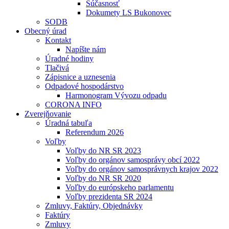
Súčasnosť
Dokumety LS Bukonovec
SODB
Obecný úrad
Kontakt
Napíšte nám
Úradné hodiny
Tlačivá
Zápisnice a uznesenia
Odpadové hospodárstvo
Harmonogram Vývozu odpadu
CORONA INFO
Zverejňovanie
Úradná tabuľa
Referendum 2026
Voľby
Voľby do NR SR 2023
Voľby do orgánov samosprávy obcí 2022
Voľby do orgánov samosprávnych krajov 2022
Voľby do NR SR 2020
Voľby do európskeho parlamentu
Voľby prezidenta SR 2024
Zmluvy, Faktúry, Objednávky
Faktúry
Zmluvy