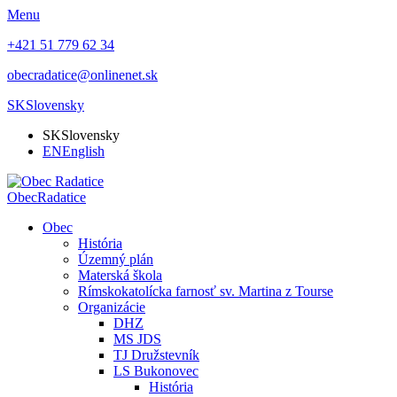
Menu
+421 51 779 62 34
obecradatice@onlinenet.sk
SK
Slovensky
SK
Slovensky
EN
English
Obec
Radatice
Obec
História
Územný plán
Materská škola
Rímskokatolícka farnosť sv. Martina z Tourse
Organizácie
DHZ
MS JDS
TJ Družstevník
LS Bukonovec
História