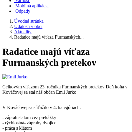
Farnosť
Mobilná aplikácia
Odpady
Úvodná stránka
Udalosti v obci
Aktuality
Radatice majú víťaza Furmanských...
Radatice majú víťaza
Furmanských pretekov
Celkovým víťazom 23. ročníka Furmanských pretekov Deň koňa v
Kováčovej sa stal náš občan Emil Jurko
V Kováčovej sa súťažilo v 4. kategóriach:
- záprah slalom cez prekážky
- rýchlostná- záprahy dvojice
- práca s klátom