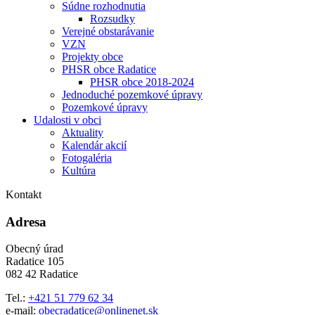
Súdne rozhodnutia
Rozsudky
Verejné obstarávanie
VZN
Projekty obce
PHSR obce Radatice
PHSR obce 2018-2024
Jednoduché pozemkové úpravy
Pozemkové úpravy
Udalosti v obci
Aktuality
Kalendár akcií
Fotogaléria
Kultúra
Kontakt
Adresa
Obecný úrad
Radatice 105
082 42 Radatice
Tel.:
+421 51 779 62 34
e-mail:
obecradatice@onlinenet.sk