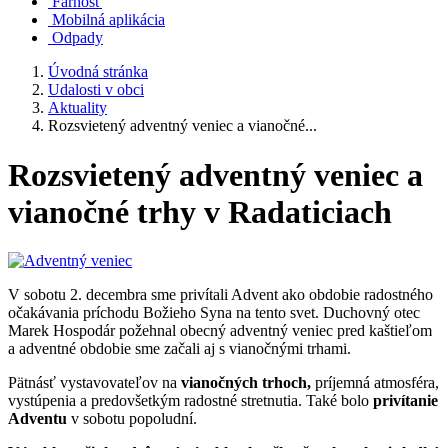
Farnosť
Mobilná aplikácia
Odpady
Úvodná stránka
Udalosti v obci
Aktuality
Rozsvietený adventný veniec a vianočné...
Rozsvietený adventný veniec a
vianočné trhy v Radaticiach
V sobotu 2. decembra sme privítali Advent ako obdobie radostného
očakávania príchodu Božieho Syna na tento svet. Duchovný otec
Marek Hospodár požehnal obecný adventný veniec pred kaštieľom
a adventné obdobie sme začali aj s vianočnými trhami.
Pätnásť vystavovateľov na
vianočných trhoch,
príjemná atmosféra,
vystúpenia a predovšetkým radostné stretnutia. Také bolo
privítanie
Adventu
v sobotu popoludní.