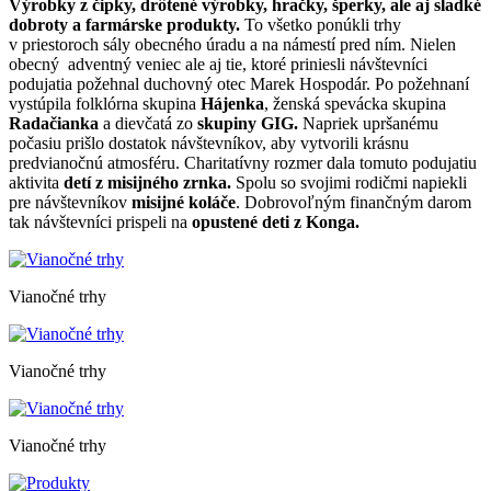
Výrobky z čipky, drôtené výrobky, hračky, šperky, ale aj sladké
dobroty a farmárske produkty.
To všetko ponúkli trhy
v priestoroch sály obecného úradu a na námestí pred ním. Nielen
obecný adventný veniec ale aj tie, ktoré priniesli návštevníci
podujatia požehnal duchovný otec Marek Hospodár. Po požehnaní
vystúpila folklórna skupina
Hájenka
, ženská spevácka skupina
Radačianka
a dievčatá zo
skupiny GIG.
Napriek upršanému
počasiu prišlo dostatok návštevníkov, aby vytvorili krásnu
predvianočnú atmosféru. Charitatívny rozmer dala tomuto podujatiu
aktivita
detí z misijného zrnka.
Spolu so svojimi rodičmi napiekli
pre návštevníkov
misijné koláče
. Dobrovoľným finančným darom
tak návštevníci prispeli na
opustené deti z Konga.
Vianočné trhy
Vianočné trhy
Vianočné trhy