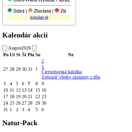
Dobrá |
Zhoršená |
Zlá
populair.sk
Kalendár akcií
August
2026
Po
Ut
St
Št
Pia
So
Ne
2
1
27
28
29
30
31
1
Čiernohorská haluška
Zobraziť všetky záznamy z dňa
3
4
5
6
7
8
9
10
11
12
13
14
15
16
17
18
19
20
21
22
23
24
25
26
27
28
29
30
31
1
2
3
4
5
6
Natur-Pack