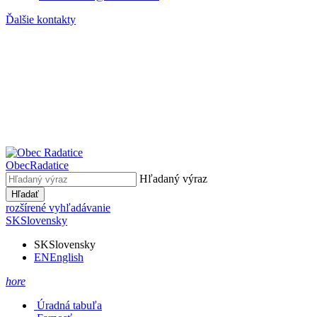
Ďalšie kontakty
Obec
Radatice
Hľadaný výraz
Hľadať
rozšírené vyhľadávanie
SK
Slovensky
SK
Slovensky
EN
English
hore
Úradná tabuľa