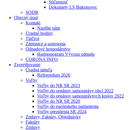
Súčasnosť
Dokumety LS Bukonovec
SODB
Obecný úrad
Kontakt
Napíšte nám
Úradné hodiny
Tlačivá
Zápisnice a uznesenia
Odpadové hospodárstvo
Harmonogram Vývozu odpadu
CORONA INFO
Zverejňovanie
Úradná tabuľa
Referendum 2026
Voľby
Voľby do NR SR 2023
Voľby do orgánov samosprávy obcí 2022
Voľby do orgánov samosprávnych krajov 2022
Voľby do NR SR 2020
Voľby do európskeho parlamentu
Voľby prezidenta SR 2024
Zmluvy, Faktúry, Objednávky
Faktúry
Zmluvy