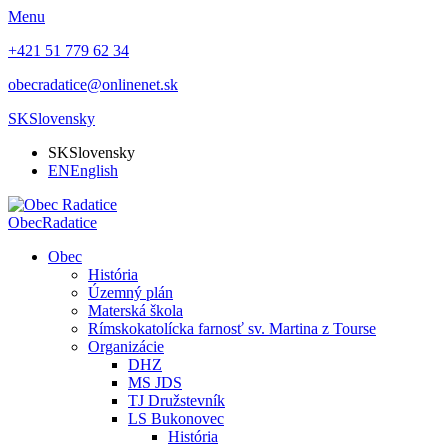
Menu
+421 51 779 62 34
obecradatice@onlinenet.sk
SK
Slovensky
SK
Slovensky
EN
English
Obec
Radatice
Obec
História
Územný plán
Materská škola
Rímskokatolícka farnosť sv. Martina z Tourse
Organizácie
DHZ
MS JDS
TJ Družstevník
LS Bukonovec
História