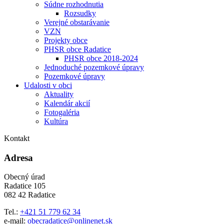
Súdne rozhodnutia
Rozsudky
Verejné obstarávanie
VZN
Projekty obce
PHSR obce Radatice
PHSR obce 2018-2024
Jednoduché pozemkové úpravy
Pozemkové úpravy
Udalosti v obci
Aktuality
Kalendár akcií
Fotogaléria
Kultúra
Kontakt
Adresa
Obecný úrad
Radatice 105
082 42 Radatice
Tel.:
+421 51 779 62 34
e-mail:
obecradatice@onlinenet.sk