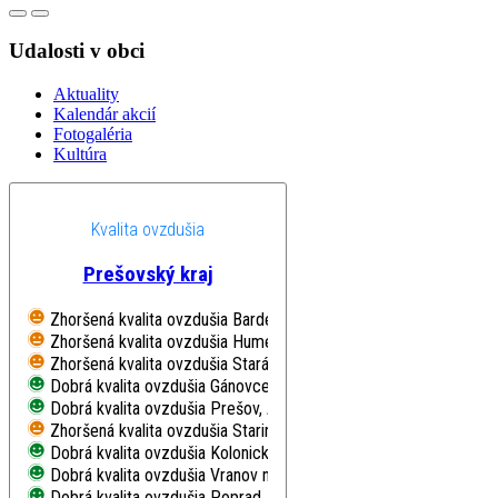
Udalosti v obci
Aktuality
Kalendár akcií
Fotogaléria
Kultúra
Kvalita ovzdušia
Prešovský kraj
Zhoršená kvalita ovzdušia
Bardejov, Pod Vinbargom
Zhoršená kvalita ovzdušia
Humenné, Nám. Slobody
Zhoršená kvalita ovzdušia
Stará Lesná, AÚ SAV, EMEP
Dobrá kvalita ovzdušia
Gánovce, Meteo. st.
Dobrá kvalita ovzdušia
Prešov, Arm. gen. L. Svobodu
Zhoršená kvalita ovzdušia
Starina, Vodná nádrž, EMEP
Dobrá kvalita ovzdušia
Kolonické sedlo, Hvezdáreň
Dobrá kvalita ovzdušia
Vranov nad Topľou, M. R. Štefánika
Dobrá kvalita ovzdušia
Poprad, Železničná