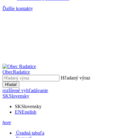
Ďalšie kontakty
Obec
Radatice
Hľadaný výraz
Hľadať
rozšírené vyhľadávanie
SK
Slovensky
SK
Slovensky
EN
English
hore
Úradná tabuľa