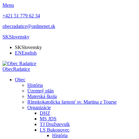
Menu
+421 51 779 62 34
obecradatice@onlinenet.sk
SK
Slovensky
SK
Slovensky
EN
English
Obec
Radatice
Obec
História
Územný plán
Materská škola
Rímskokatolícka farnosť sv. Martina z Tourse
Organizácie
DHZ
MS JDS
TJ Družstevník
LS Bukonovec
História