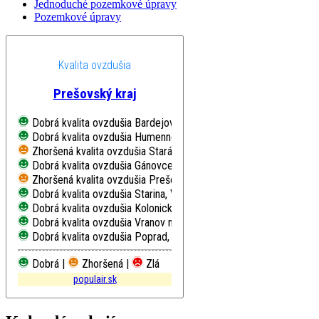
Jednoduché pozemkové úpravy
Pozemkové úpravy
Kvalita ovzdušia
Prešovský kraj
Dobrá kvalita ovzdušia
Bardejov, Pod Vinbargom
Dobrá kvalita ovzdušia
Humenné, Nám. Slobody
Zhoršená kvalita ovzdušia
Stará Lesná, AÚ SAV, EMEP
Dobrá kvalita ovzdušia
Gánovce, Meteo. st.
Zhoršená kvalita ovzdušia
Prešov, Arm. gen. L. Svobodu
Dobrá kvalita ovzdušia
Starina, Vodná nádrž, EMEP
Dobrá kvalita ovzdušia
Kolonické sedlo, Hvezdáreň
Dobrá kvalita ovzdušia
Vranov nad Topľou, M. R. Štefánika
Dobrá kvalita ovzdušia
Poprad, Železničná
Dobrá |
Zhoršená |
Zlá
populair.sk