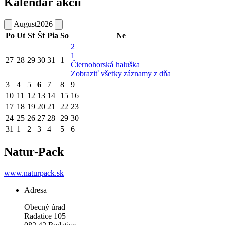
Kalendár akcií
August
2026
Po
Ut
St
Št
Pia
So
Ne
2
1
27
28
29
30
31
1
Čiernohorská haluška
Zobraziť všetky záznamy z dňa
3
4
5
6
7
8
9
10
11
12
13
14
15
16
17
18
19
20
21
22
23
24
25
26
27
28
29
30
31
1
2
3
4
5
6
Natur-Pack
www.naturpack.sk
Adresa
Obecný úrad
Radatice 105