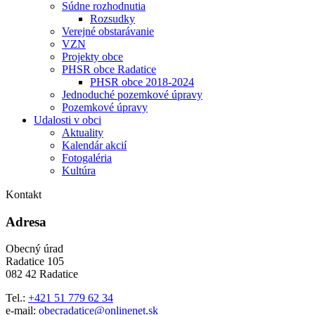
Súdne rozhodnutia
Rozsudky
Verejné obstarávanie
VZN
Projekty obce
PHSR obce Radatice
PHSR obce 2018-2024
Jednoduché pozemkové úpravy
Pozemkové úpravy
Udalosti v obci
Aktuality
Kalendár akcií
Fotogaléria
Kultúra
Kontakt
Adresa
Obecný úrad
Radatice 105
082 42 Radatice
Tel.:
+421 51 779 62 34
e-mail:
obecradatice@onlinenet.sk