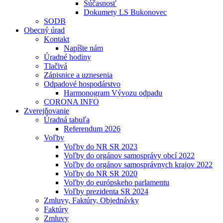
Súčasnosť
Dokumety LS Bukonovec
SODB
Obecný úrad
Kontakt
Napíšte nám
Úradné hodiny
Tlačivá
Zápisnice a uznesenia
Odpadové hospodárstvo
Harmonogram Vývozu odpadu
CORONA INFO
Zverejňovanie
Úradná tabuľa
Referendum 2026
Voľby
Voľby do NR SR 2023
Voľby do orgánov samosprávy obcí 2022
Voľby do orgánov samosprávnych krajov 2022
Voľby do NR SR 2020
Voľby do európskeho parlamentu
Voľby prezidenta SR 2024
Zmluvy, Faktúry, Objednávky
Faktúry
Zmluvy