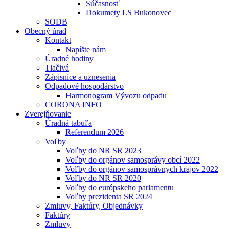
Súčasnosť
Dokumety LS Bukonovec
SODB
Obecný úrad
Kontakt
Napíšte nám
Úradné hodiny
Tlačivá
Zápisnice a uznesenia
Odpadové hospodárstvo
Harmonogram Vývozu odpadu
CORONA INFO
Zverejňovanie
Úradná tabuľa
Referendum 2026
Voľby
Voľby do NR SR 2023
Voľby do orgánov samosprávy obcí 2022
Voľby do orgánov samosprávnych krajov 2022
Voľby do NR SR 2020
Voľby do európskeho parlamentu
Voľby prezidenta SR 2024
Zmluvy, Faktúry, Objednávky
Faktúry
Zmluvy