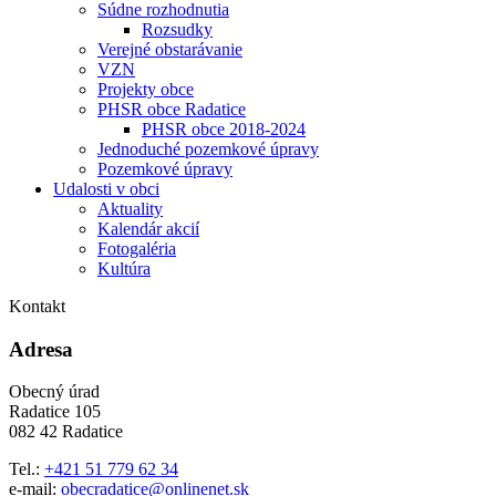
Súdne rozhodnutia
Rozsudky
Verejné obstarávanie
VZN
Projekty obce
PHSR obce Radatice
PHSR obce 2018-2024
Jednoduché pozemkové úpravy
Pozemkové úpravy
Udalosti v obci
Aktuality
Kalendár akcií
Fotogaléria
Kultúra
Kontakt
Adresa
Obecný úrad
Radatice 105
082 42 Radatice
Tel.:
+421 51 779 62 34
e-mail:
obecradatice@onlinenet.sk