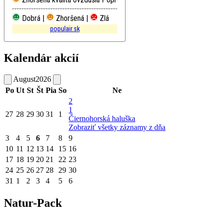
Dobrá |
Zhoršená |
Zlá
populair.sk
Kalendár akcií
August
2026
Po
Ut
St
Št
Pia
So
Ne
2
1
27
28
29
30
31
1
Čiernohorská haluška
Zobraziť všetky záznamy z dňa
3
4
5
6
7
8
9
10
11
12
13
14
15
16
17
18
19
20
21
22
23
24
25
26
27
28
29
30
31
1
2
3
4
5
6
Natur-Pack