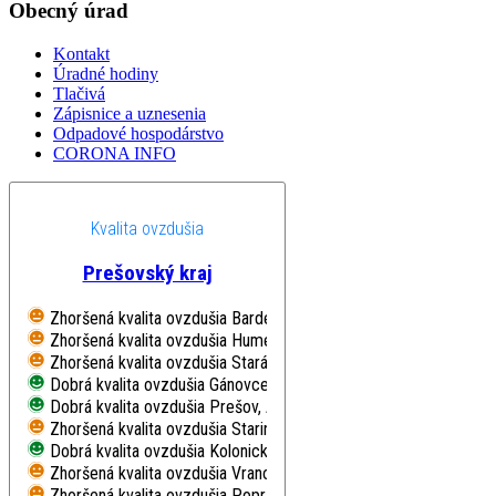
Obecný úrad
Kontakt
Úradné hodiny
Tlačivá
Zápisnice a uznesenia
Odpadové hospodárstvo
CORONA INFO
Kvalita ovzdušia
Prešovský kraj
Zhoršená kvalita ovzdušia
Bardejov, Pod Vinbargom
Zhoršená kvalita ovzdušia
Humenné, Nám. Slobody
Zhoršená kvalita ovzdušia
Stará Lesná, AÚ SAV, EMEP
Dobrá kvalita ovzdušia
Gánovce, Meteo. st.
Dobrá kvalita ovzdušia
Prešov, Arm. gen. L. Svobodu
Zhoršená kvalita ovzdušia
Starina, Vodná nádrž, EMEP
Dobrá kvalita ovzdušia
Kolonické sedlo, Hvezdáreň
Zhoršená kvalita ovzdušia
Vranov nad Topľou, M. R. Štefánika
Zhoršená kvalita ovzdušia
Poprad, Železničná