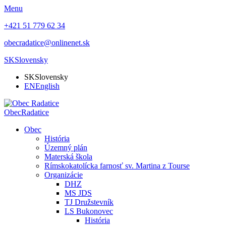
Menu
+421 51 779 62 34
obecradatice@onlinenet.sk
SK
Slovensky
SK
Slovensky
EN
English
Obec
Radatice
Obec
História
Územný plán
Materská škola
Rímskokatolícka farnosť sv. Martina z Tourse
Organizácie
DHZ
MS JDS
TJ Družstevník
LS Bukonovec
História