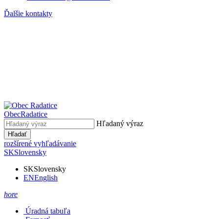
Ďalšie kontakty
Obec
Radatice
Hľadaný výraz
Hľadať
rozšírené vyhľadávanie
SK
Slovensky
SK
Slovensky
EN
English
hore
Úradná tabuľa