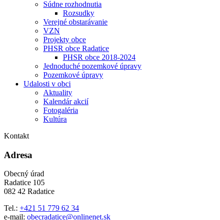
Súdne rozhodnutia
Rozsudky
Verejné obstarávanie
VZN
Projekty obce
PHSR obce Radatice
PHSR obce 2018-2024
Jednoduché pozemkové úpravy
Pozemkové úpravy
Udalosti v obci
Aktuality
Kalendár akcií
Fotogaléria
Kultúra
Kontakt
Adresa
Obecný úrad
Radatice 105
082 42 Radatice
Tel.:
+421 51 779 62 34
e-mail:
obecradatice@onlinenet.sk