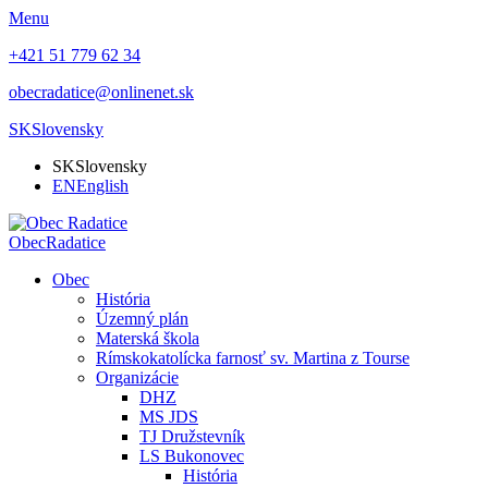
Menu
+421 51 779 62 34
obecradatice@onlinenet.sk
SK
Slovensky
SK
Slovensky
EN
English
Obec
Radatice
Obec
História
Územný plán
Materská škola
Rímskokatolícka farnosť sv. Martina z Tourse
Organizácie
DHZ
MS JDS
TJ Družstevník
LS Bukonovec
História