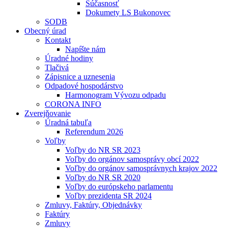
Súčasnosť
Dokumety LS Bukonovec
SODB
Obecný úrad
Kontakt
Napíšte nám
Úradné hodiny
Tlačivá
Zápisnice a uznesenia
Odpadové hospodárstvo
Harmonogram Vývozu odpadu
CORONA INFO
Zverejňovanie
Úradná tabuľa
Referendum 2026
Voľby
Voľby do NR SR 2023
Voľby do orgánov samosprávy obcí 2022
Voľby do orgánov samosprávnych krajov 2022
Voľby do NR SR 2020
Voľby do európskeho parlamentu
Voľby prezidenta SR 2024
Zmluvy, Faktúry, Objednávky
Faktúry
Zmluvy