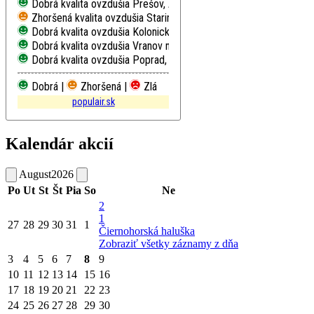
Dobrá kvalita ovzdušia
Prešov, Arm. gen. L. Svobodu
Zhoršená kvalita ovzdušia
Starina, Vodná nádrž, EMEP
Dobrá kvalita ovzdušia
Kolonické sedlo, Hvezdáreň
Dobrá kvalita ovzdušia
Vranov nad Topľou, M. R. Štefánika
Dobrá kvalita ovzdušia
Poprad, Železničná
Dobrá |
Zhoršená |
Zlá
populair.sk
Kalendár akcií
August
2026
Po
Ut
St
Št
Pia
So
Ne
2
1
27
28
29
30
31
1
Čiernohorská haluška
Zobraziť všetky záznamy z dňa
3
4
5
6
7
8
9
10
11
12
13
14
15
16
17
18
19
20
21
22
23
24
25
26
27
28
29
30