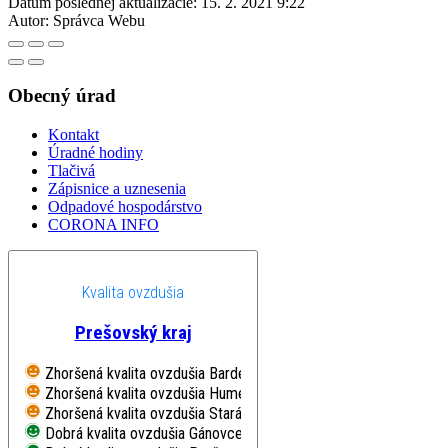
Dátum poslednej aktualizácie:
15. 2. 2021 9:22
Autor:
Správca Webu
Obecný úrad
Kontakt
Úradné hodiny
Tlačivá
Zápisnice a uznesenia
Odpadové hospodárstvo
CORONA INFO
Kvalita ovzdušia
Prešovský kraj
Zhoršená kvalita ovzdušia
Bardejov, Pod Vinbargom
Zhoršená kvalita ovzdušia
Humenné, Nám. Slobody
Zhoršená kvalita ovzdušia
Stará Lesná, AÚ SAV, EMEP
Dobrá kvalita ovzdušia
Gánovce, Meteo. st.