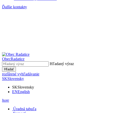
Ďalšie kontakty
Obec
Radatice
Hľadaný výraz
Hľadať
rozšírené vyhľadávanie
SK
Slovensky
SK
Slovensky
EN
English
hore
Úradná tabuľa