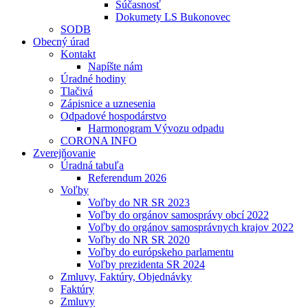
Súčasnosť
Dokumety LS Bukonovec
SODB
Obecný úrad
Kontakt
Napíšte nám
Úradné hodiny
Tlačivá
Zápisnice a uznesenia
Odpadové hospodárstvo
Harmonogram Vývozu odpadu
CORONA INFO
Zverejňovanie
Úradná tabuľa
Referendum 2026
Voľby
Voľby do NR SR 2023
Voľby do orgánov samosprávy obcí 2022
Voľby do orgánov samosprávnych krajov 2022
Voľby do NR SR 2020
Voľby do európskeho parlamentu
Voľby prezidenta SR 2024
Zmluvy, Faktúry, Objednávky
Faktúry
Zmluvy