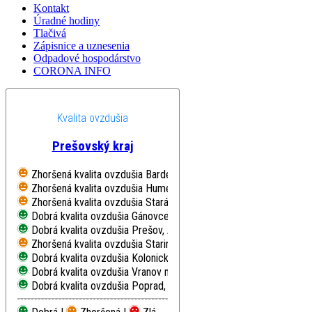
Kontakt
Úradné hodiny
Tlačivá
Zápisnice a uznesenia
Odpadové hospodárstvo
CORONA INFO
Kvalita ovzdušia
Prešovský kraj
Zhoršená kvalita ovzdušia
Bardejov, Pod Vinbargom
Zhoršená kvalita ovzdušia
Humenné, Nám. Slobody
Zhoršená kvalita ovzdušia
Stará Lesná, AÚ SAV, EMEP
Dobrá kvalita ovzdušia
Gánovce, Meteo. st.
Dobrá kvalita ovzdušia
Prešov, Arm. gen. L. Svobodu
Zhoršená kvalita ovzdušia
Starina, Vodná nádrž, EMEP
Dobrá kvalita ovzdušia
Kolonické sedlo, Hvezdáreň
Dobrá kvalita ovzdušia
Vranov nad Topľou, M. R. Štefánika
Dobrá kvalita ovzdušia
Poprad, Železničná