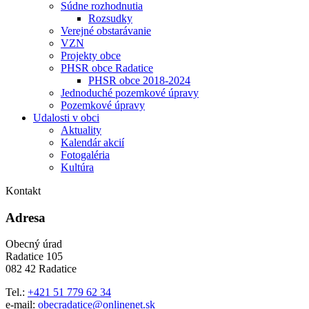
Súdne rozhodnutia
Rozsudky
Verejné obstarávanie
VZN
Projekty obce
PHSR obce Radatice
PHSR obce 2018-2024
Jednoduché pozemkové úpravy
Pozemkové úpravy
Udalosti v obci
Aktuality
Kalendár akcií
Fotogaléria
Kultúra
Kontakt
Adresa
Obecný úrad
Radatice 105
082 42 Radatice
Tel.:
+421 51 779 62 34
e-mail:
obecradatice@onlinenet.sk