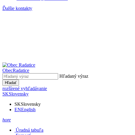
Ďalšie kontakty
Obec
Radatice
Hľadaný výraz
Hľadať
rozšírené vyhľadávanie
SK
Slovensky
SK
Slovensky
EN
English
hore
Úradná tabuľa