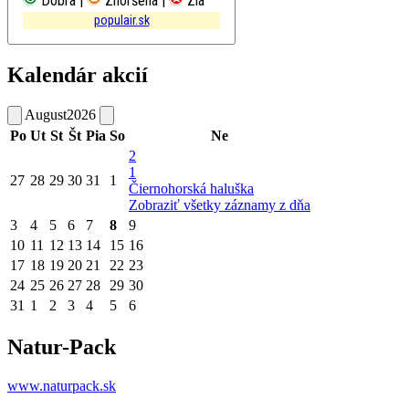
Dobrá |
Zhoršená |
Zlá
populair.sk
Kalendár akcií
August
2026
Po
Ut
St
Št
Pia
So
Ne
2
1
27
28
29
30
31
1
Čiernohorská haluška
Zobraziť všetky záznamy z dňa
3
4
5
6
7
8
9
10
11
12
13
14
15
16
17
18
19
20
21
22
23
24
25
26
27
28
29
30
31
1
2
3
4
5
6
Natur-Pack
www.naturpack.sk