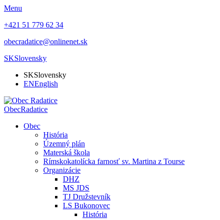
Menu
+421 51 779 62 34
obecradatice@onlinenet.sk
SK
Slovensky
SK
Slovensky
EN
English
Obec
Radatice
Obec
História
Územný plán
Materská škola
Rímskokatolícka farnosť sv. Martina z Tourse
Organizácie
DHZ
MS JDS
TJ Družstevník
LS Bukonovec
História