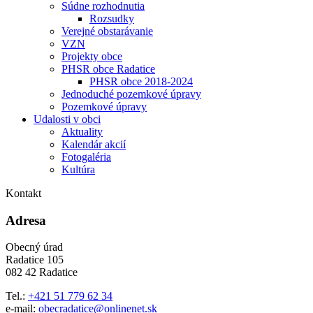
Súdne rozhodnutia
Rozsudky
Verejné obstarávanie
VZN
Projekty obce
PHSR obce Radatice
PHSR obce 2018-2024
Jednoduché pozemkové úpravy
Pozemkové úpravy
Udalosti v obci
Aktuality
Kalendár akcií
Fotogaléria
Kultúra
Kontakt
Adresa
Obecný úrad
Radatice 105
082 42 Radatice
Tel.:
+421 51 779 62 34
e-mail:
obecradatice@onlinenet.sk