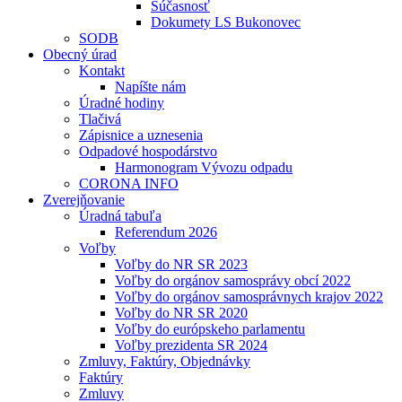
Súčasnosť
Dokumety LS Bukonovec
SODB
Obecný úrad
Kontakt
Napíšte nám
Úradné hodiny
Tlačivá
Zápisnice a uznesenia
Odpadové hospodárstvo
Harmonogram Vývozu odpadu
CORONA INFO
Zverejňovanie
Úradná tabuľa
Referendum 2026
Voľby
Voľby do NR SR 2023
Voľby do orgánov samosprávy obcí 2022
Voľby do orgánov samosprávnych krajov 2022
Voľby do NR SR 2020
Voľby do európskeho parlamentu
Voľby prezidenta SR 2024
Zmluvy, Faktúry, Objednávky
Faktúry
Zmluvy