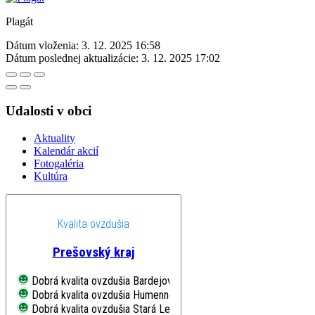
Plagát
Dátum vloženia:
3. 12. 2025 16:58
Dátum poslednej aktualizácie:
3. 12. 2025 17:02
Udalosti v obci
Aktuality
Kalendár akcií
Fotogaléria
Kultúra
Kvalita ovzdušia
Prešovský kraj
Dobrá kvalita ovzdušia
Bardejov, Pod Vinbargom
Dobrá kvalita ovzdušia
Humenné, Nám. Slobody
Dobrá kvalita ovzdušia
Stará Lesná, AÚ SAV, EMEP