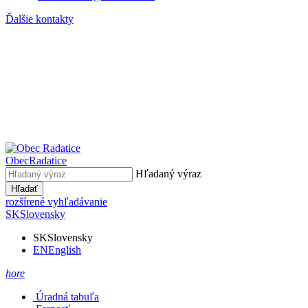
Ďalšie kontakty
Obec
Radatice
Hľadaný výraz
Hľadať
rozšírené vyhľadávanie
SK
Slovensky
SK
Slovensky
EN
English
hore
Úradná tabuľa