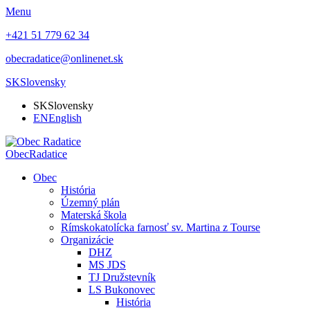
Menu
+421 51 779 62 34
obecradatice@onlinenet.sk
SK
Slovensky
SK
Slovensky
EN
English
Obec
Radatice
Obec
História
Územný plán
Materská škola
Rímskokatolícka farnosť sv. Martina z Tourse
Organizácie
DHZ
MS JDS
TJ Družstevník
LS Bukonovec
História