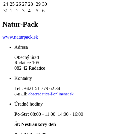
24
25
26
27
28
29
30
31
1
2
3
4
5
6
Natur-Pack
www.naturpack.sk
Adresa
Obecný úrad
Radatice 105
082 42 Radatice
Kontakty
Tel.: +421 51 779 62 34
e-mail:
obecradatice@onlinenet.sk
Úradné hodiny
Po-Str:
08:00 - 11:00 14:00 - 16:00
Št: Nestránkový deň