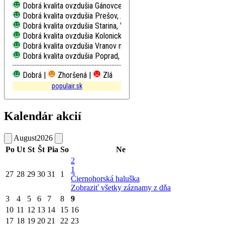
Dobrá kvalita ovzdušia
Gánovce, Meteo. st.
Dobrá kvalita ovzdušia
Prešov, Arm. gen. L. Svobodu
Dobrá kvalita ovzdušia
Starina, Vodná nádrž, EMEP
Dobrá kvalita ovzdušia
Kolonické sedlo, Hvezdáreň
Dobrá kvalita ovzdušia
Vranov nad Topľou, M. R. Štefánika
Dobrá kvalita ovzdušia
Poprad, Železničná
Dobrá |
Zhoršená |
Zlá
populair.sk
Kalendár akcií
August
2026
Po
Ut
St
Št
Pia
So
Ne
2
1
27
28
29
30
31
1
Čiernohorská haluška
Zobraziť všetky záznamy z dňa
3
4
5
6
7
8
9
10
11
12
13
14
15
16
17
18
19
20
21
22
23